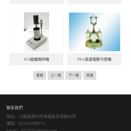
JJ-2組織搗碎機
FS-1高速電動勻漿機
首頁
上一頁
下一頁
末頁
聯系我們
地址：江蘇省常州市金壇區良常路68号
傳真：0519-82898772
Email：1072132146@qq.com