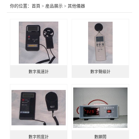
你的位置：
首頁
>
産品展示
> 其他儀器
數字風速計
數字聲級計
數字照度計
數顯闆