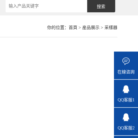
你的位置：
首頁
>
産品展示
> 采樣器
在線咨詢
QQ客服1
QQ客服2