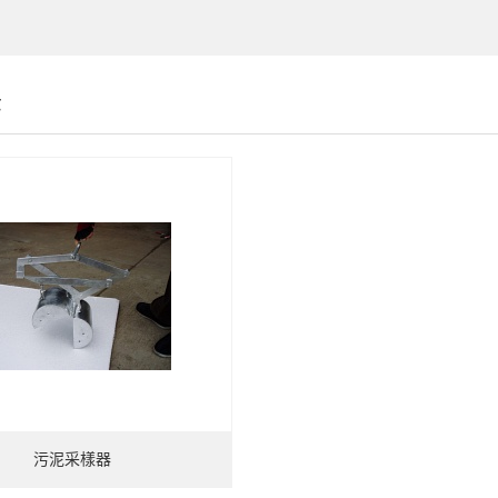
示
污泥采樣器