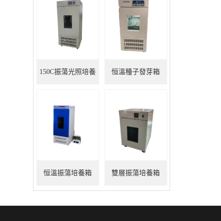
150C振蕩光照培養
恒溫種子發芽箱
箱
恒溫振蕩培養箱
雙層振蕩培養箱